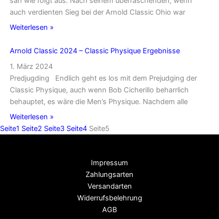
sah wie folgt aus: Nach seinem überraschenden, wenn
auch verdienten Sieg bei der Arnold Classic Ohio war
Weiterlesen »
Arnold Classic 2024 – Classic Physique Ergebnisse
1. März 2024
Predjugding Endlich geht es los mit dem Prejudging der
Classic Physique, auch wenn Bob Cicherillo beharrlich
behauptet, es wäre die Men’s Physique. Nachdem alle
Weiterlesen »
Seite
1
Seite
2
Seite
3
Seite
4
Seite
5
Impressum
Zahlungsarten
Versandarten
Widerrufsbelehrung
AGB