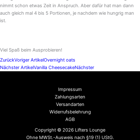
nimmt schon etwas Zeit in Anspruch. Aber dafür hat man dann
auch gleich mal 4 bis 5 Portionen, je nachdem wie hungrig man
ist.
Viel Spaß beim Ausprobieren!
Zurück
Voriger Artikel
Overnight oats
Nächster Artikel
Vanilla Cheesecake
Nächster
Impressum
Zahlungsarten
Versandarten
Widerrufsbelehrung
AGB
Copyright © 2026 Lifters Lounge
Ohne MWSt.-Ausweis nach §19 (1) UStG.