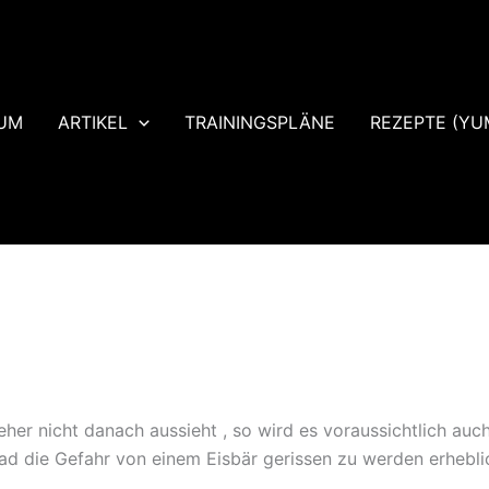
UM
ARTIKEL
TRAININGSPLÄNE
REZEPTE (YU
eher nicht danach aussieht , so wird es voraussichtlich au
rad die Gefahr von einem Eisbär gerissen zu werden erheblich