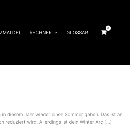
MMAI.DE)
RECHNER
GLOSSAR
ch in diesem Jahr wieder einen Sommer geben. Das ist an
 reduziert wird. Allerdings ist dein Winter Arc […]