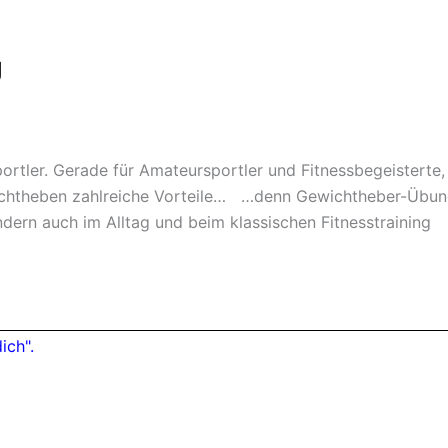
g
portler. Gerade für Amateursportler und Fitnessbegeisterte,
ichtheben zahlreiche Vorteile… …denn Gewichtheber-Übungen
ndern auch im Alltag und beim klassischen Fitnesstraining