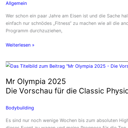
Allgemein
Wer schon ein paar Jahre am Eisen ist und die Sache halb
einfach nur schnödes „Fitness“ zu machen wie all die an
Programm durchzuziehen,
Weiterlesen »
Mr
Olympia
Mr Olympia 2025
2025
Die
Die Vorschau für die Classic Physi
Vorschau
für
Bodybuilding
die
Classic
Es sind nur noch wenige Wochen bis zum absoluten Highl
Physique
dieses Event zu wagen und meine Prognose für die Top 6 