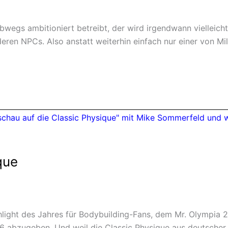
wegs ambitioniert betreibt, der wird irgendwann vielleicht
deren NPCs. Also anstatt weiterhin einfach nur einer von M
que
ight des Jahres für Bodybuilding-Fans, dem Mr. Olympia 20
abzugeben. Und weil die Classic Physique aus deutscher Si