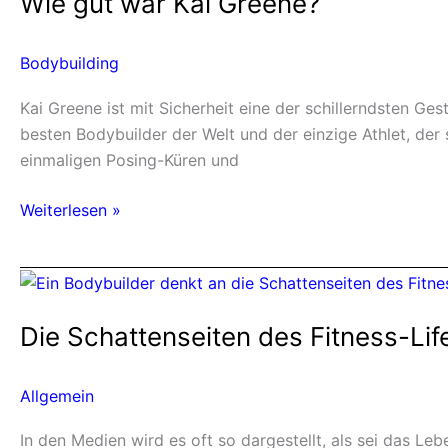
Wie gut war Kai Greene?
Kai
Greene?
Bodybuilding
Kai Greene ist mit Sicherheit eine der schillerndsten G
besten Bodybuilder der Welt und der einzige Athlet, der
einmaligen Posing-Küren und
Weiterlesen »
Die
Schattenseiten
Die Schattenseiten des Fitness-Lif
des
Fitness-
Lifestyles
Allgemein
In den Medien wird es oft so dargestellt, als sei das Le