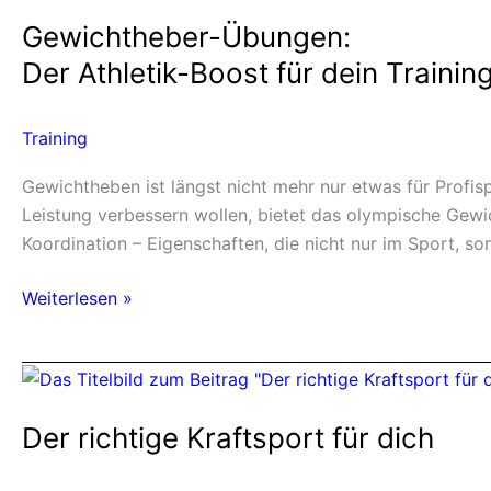
Übungen:
Gewichtheber-Übungen:
Der
Athletik-
Der Athletik-Boost für dein Trainin
Boost
für
Training
dein
Training
Gewichtheben ist längst nicht mehr nur etwas für Profis
Leistung verbessern wollen, bietet das olympische Gew
Koordination – Eigenschaften, die nicht nur im Sport, so
Weiterlesen »
Der
richtige
Der richtige Kraftsport für dich
Kraftsport
für
dich