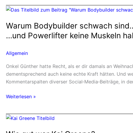
Warum
Bodybuilder
Warum Bodybuilder schwach sind
schwach
sind…
…und Powerlifter keine Muskeln h
…
und
Allgemein
Powerlifter
keine
Onkel Günther hatte Recht, als er dir damals an Weihnach
Muskeln
dementsprechend auch keine echte Kraft hätten. Und wen
haben
Kommentarspalten diverser Social‑Media‑Beiträge, in d
Weiterlesen »
Wie
gut
war