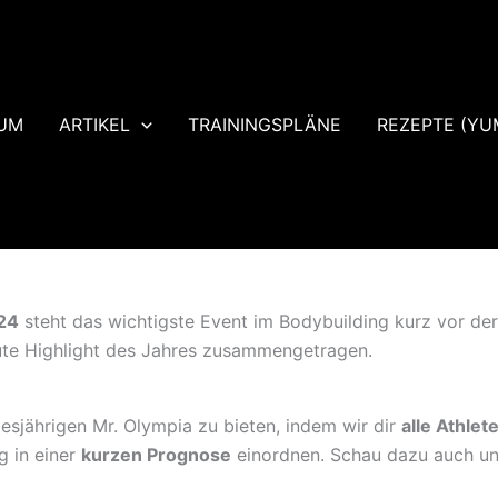
UM
ARTIKEL
TRAININGSPLÄNE
REZEPTE (YU
24
steht das wichtigste Event im Bodybuilding kurz vor der 
lute Highlight des Jahres zusammengetragen.
iesjährigen Mr. Olympia zu bieten, indem wir dir
alle Athle
g in einer
kurzen Prognose
einordnen. Schau dazu auch un