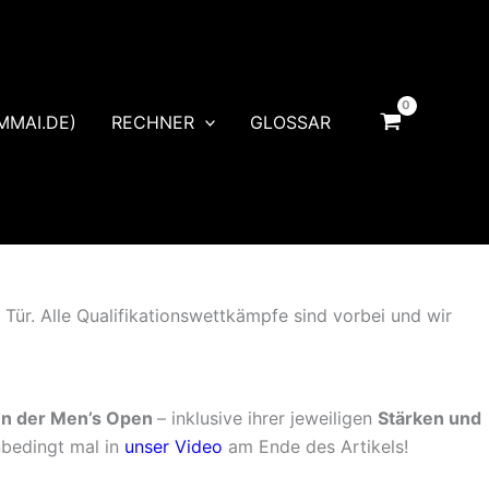
MMAI.DE)
RECHNER
GLOSSAR
Tür. Alle Qualifikationswettkämpfe sind vorbei und wir
ten der Men’s Open
– inklusive ihrer jeweiligen
Stärken und
bedingt mal in
unser Video
am Ende des Artikels!