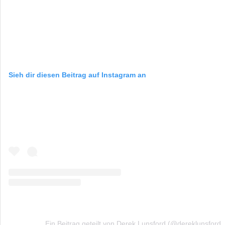
Sieh dir diesen Beitrag auf Instagram an
Ein Beitrag geteilt von Derek Lunsford (@dereklunsford_