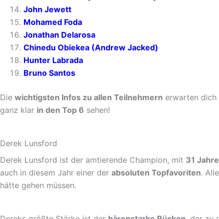
John Jewett
Mohamed Foda
Jonathan Delarosa
Chinedu Obiekea (Andrew Jacked)
Hunter Labrada
Bruno Santos
Die
wichtigsten Infos zu allen Teilnehmern
erwarten dich 
ganz klar
in den Top 6
sehen!
Derek Lunsford
Derek Lunsford ist der amtierende Champion, mit
31 Jahr
auch in diesem Jahr einer der
absoluten Topfavoriten
. Al
hätte gehen müssen.
Dereks größte Stärke ist der
bärenstarke Rücken
, der zu