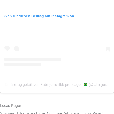
Sieh dir diesen Beitrag auf Instagram an
Ein Beitrag geteilt von Fabiojunio ifbb pro league
(@fabiojunioclassic_)
Lucas Reger
Spannend dürfte auch das Olympia-Debüt von Lucas Reger