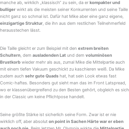
manche ab, wirklich „klassisch“ zu sein, da er
kompakter und
bulliger
wirkt als die meisten seiner Konkurrenten und seine Taille
nicht ganz so schmal ist. Dafür hat Mike aber eine ganz eigene,
einzigartige Struktur
, die ihn aus dem restlichen Teilnehmerfeld
herausstechen lässt.
Die Taille gleicht er zum Beispiel mit den
extrem breiten
Schultern
, dem
ausladenden Lat
und dem
voluminösen
Brustkorb
wieder mehr als aus, zumal Mike die Mittelpartie auch
mit einem tiefen Vakuum geschickt zu kaschieren weiß. Da Mike
zudem auch
sehr gute Quads
hat, hat sein Look etwas fast
Comic-haftes. Besonders gut sieht man das im Front Latspread,
wo er klassenübergreifend zu den Besten gehört, obgleich es sich
in der Classic um keine Pflichtpose handelt.
Seine größte Stärke ist sicherlich seine Form. Zwar ist er nie
wirklich off, aber absolut
on point in Sachen Härte war er eben
auch noch nie
. Beim letzten Mr. Olympia wirkte die
Mittelpartie