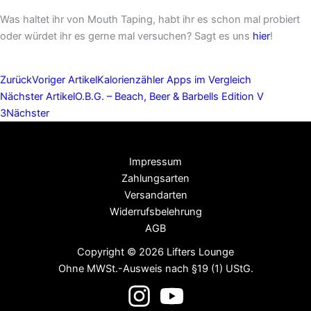
Was haltet ihr von Mouth Taping, habt ihr es schon mal probiert
oder würdet ihr es gerne mal versuchen? Sagt es uns
hier
!
Zurück
Voriger Artikel
Kalorienzähler Apps im Vergleich
Nächster Artikel
O.B.G. – Beach, Beer & Barbells Edition V
3
Nächster
Impressum
Zahlungsarten
Versandarten
Widerrufsbelehrung
AGB
Copyright © 2026 Lifters Lounge
Ohne MWSt.-Ausweis nach §19 (1) UStG.