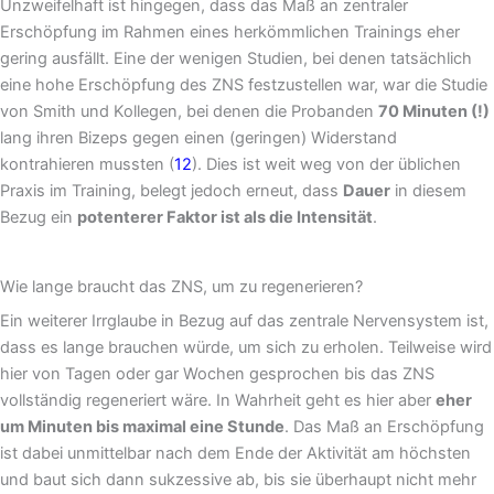
Unzweifelhaft ist hingegen, dass das Maß an zentraler
Erschöpfung im Rahmen eines herkömmlichen Trainings eher
gering ausfällt. Eine der wenigen Studien, bei denen tatsächlich
eine hohe Erschöpfung des ZNS festzustellen war, war die Studie
von Smith und Kollegen, bei denen die Probanden
70 Minuten (!)
lang ihren Bizeps gegen einen (geringen) Widerstand
kontrahieren mussten (
12
). Dies ist weit weg von der üblichen
Praxis im Training, belegt jedoch erneut, dass
Dauer
in diesem
Bezug ein
potenterer Faktor ist als die Intensität
.
Wie lange braucht das ZNS, um zu regenerieren?
Ein weiterer Irrglaube in Bezug auf das zentrale Nervensystem ist,
dass es lange brauchen würde, um sich zu erholen. Teilweise wird
hier von Tagen oder gar Wochen gesprochen bis das ZNS
vollständig regeneriert wäre. In Wahrheit geht es hier aber
eher
um Minuten bis maximal eine Stunde
. Das Maß an Erschöpfung
ist dabei unmittelbar nach dem Ende der Aktivität am höchsten
und baut sich dann sukzessive ab, bis sie überhaupt nicht mehr