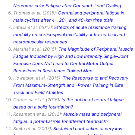
Neuromuscular Fatigue after Constant-Load Cycling
Thomas et al. (2015):
Central and peripheral fatigue in
male cyclists after 4-, 20-, and 40-km time trials
Latella et al. (2017):
Effects of acute resistance training
modality on corticospinal excitability, intra-cortical and
neuromuscular responses
Marshall et al. (2015):
The Magnitude of Peripheral Muscle
Fatigue Induced by High and Low Intensity Single-Joint
Exercise Does Not Lead to Central Motor Output
Reductions in Resistance Trained Men
Howatson et al. (2015):
The Response to and Recovery
From Maximum-Strength and -Power Training in Elite
Track and Field Athletes
Contessa et al. (2016):
Is the notion of central fatigue
based on a solid foundation?
Rossmann et al. (2012):
Muscle mass and peripheral
fatigue: a potential role for afferent feedback?
Smith et al. (2007):
Sustained contraction at very low