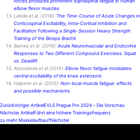
forces produces prominent supraspinal fatigue in human
elbow flexor muscles
Latella et al. (2016):
The Time-Course of Acute Changes in
Corticospinal Excitability, Intra-Cortical Inhibition and
Facilitation Following a Single-Session Heavy Strength
Training of the Biceps Brachii
Barnes et al. (2019):
Acute Neuromuscular and Endocrine
Responses to Two Different Compound Exercises: Squat
vs. Deadlift
Aboodarda et al (2015):
Elbow flexor fatigue modulates
central excitability of the knee extensors
Halperin et al. (2015):
Non-local muscle fatigue: effects
and possible mechanisms
Zurück
Voriger Artikel
EVLS Prague Pro 2024 – Die Vorschau
Nächster Artikel
Führt eine höhere Trainingsfrequenz
zu mehr Muskelaufbau?
Nächster