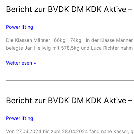
zur
Bericht zur BVDK DM KDK Aktive –
BVDK
DM
KDK
Powerlifting
Aktive
–
Die Klassen Männer -66kg, -74kg In der Klasse Männer A
Classic
belegte Jan Hellwig mit 578,5kg und Luca Richter nahm m
2024
–
Weiterlesen »
Die
Männer
Bericht
zur
Bericht zur BVDK DM KDK Aktive – 
BVDK
DM
KDK
Powerlifting
Aktive
–
Von 27.04.2024 bis zum 28.04.2024 fand nahe Kassel, ge