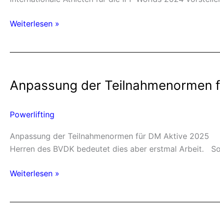
Weiterlesen »
Anpassung
der
Anpassung der Teilnahmenormen f
Teilnahmenormen
für
die
Powerlifting
DM
Aktive
Anpassung der Teilnahmenormen für DM Aktive 2025 Nac
2025
Herren des BVDK bedeutet dies aber erstmal Arbeit. So
Weiterlesen »
Bericht