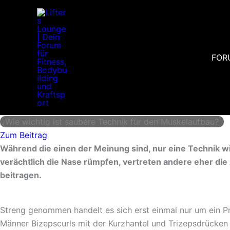
Zum
Inhalt
springen
FOR
Wie wichtig ist saubere Technik für den Muskelaufbau?
Zum Beitrag
Während die einen der Meinung sind, nur eine Technik w
verächtlich die Nase rümpfen, vertreten andere eher die 
beitragen.
Streng genommen handelt es sich erst einmal nur um ein P
Männer Bizepscurls mit der Kurzhantel und Trizepsdrücke