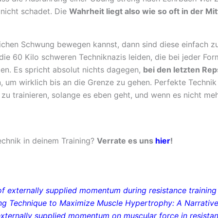
nicht schadet. Die
Wahrheit liegt also wie so oft in der Mi
ichen Schwung bewegen kannst, dann sind diese einfach zu 
 die 60 Kilo schweren Techniknazis leiden, die bei jeder 
n. Es spricht absolut nichts dagegen,
bei den letzten Rep
 um wirklich bis an die Grenze zu gehen. Perfekte Technik 
 zu trainieren, solange es eben geht, und wenn es nicht me
echnik in deinem Training?
Verrate es uns
hier
!
of externally supplied momentum during resistance traini
ing Technique to Maximize Muscle Hypertrophy: A Narrativ
externally supplied momentum on muscular force in resista