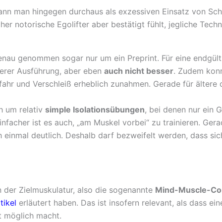
ann man hingegen durchaus als exzessiven Einsatz von Sc
cher notorische Egolifter aber bestätigt fühlt, jegliche Te
enau genommen sogar nur um ein Preprint. Für eine endgült
berer Ausführung, aber eben
auch nicht besser
. Zudem konn
hr und Verschleiß erheblich zunahmen. Gerade für ältere od
h um relativ
simple Isolationsübungen
, bei denen nur ein G
infacher ist es auch, „am Muskel vorbei“ zu trainieren. Ger
 einmal deutlich. Deshalb darf bezweifelt werden, dass sic
 der Zielmuskulatur, also die sogenannte
Mind-Muscle-Co
tikel
erläutert haben. Das ist insofern relevant, als dass 
st möglich macht.