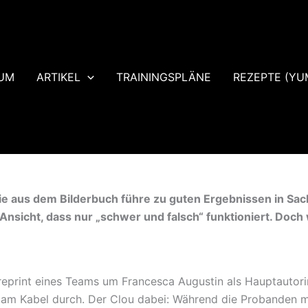
UM
ARTIKEL
TRAININGSPLÄNE
REZEPTE (YU
ie aus dem Bilderbuch führe zu guten Ergebnissen in Sa
Ansicht, dass nur „schwer und falsch“ funktioniert. Doch
reprint eines Teams um Francesca Augustin als Hauptautori
n am Kabel durch. Der Clou dabei: Während die Probanden