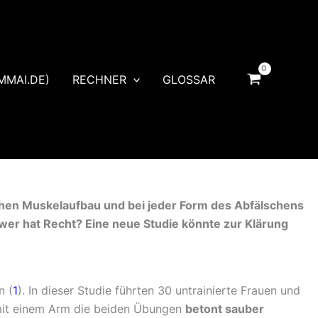
MMAI.DE)
RECHNER
GLOSSAR
chen Muskelaufbau und bei jeder Form des Abfälschens
 wer hat Recht? Eine neue Studie könnte zur Klärung
n (
1
). In dieser Studie führten 30 untrainierte Frauen und
 mit einem Arm die beiden Übungen
betont sauber