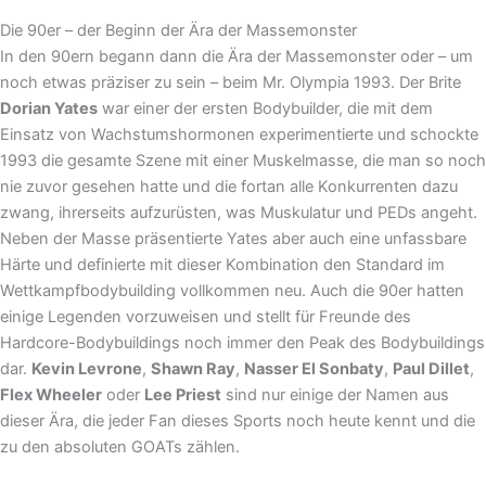
Die 90er – der Beginn der Ära der Massemonster
In den 90ern begann dann die Ära der Massemonster oder – um
noch etwas präziser zu sein – beim Mr. Olympia 1993. Der Brite
Dorian Yates
war einer der ersten Bodybuilder, die mit dem
Einsatz von Wachstumshormonen experimentierte und schockte
1993 die gesamte Szene mit einer Muskelmasse, die man so noch
nie zuvor gesehen hatte und die fortan alle Konkurrenten dazu
zwang, ihrerseits aufzurüsten, was Muskulatur und PEDs angeht.
Neben der Masse präsentierte Yates aber auch eine unfassbare
Härte und definierte mit dieser Kombination den Standard im
Wettkampfbodybuilding vollkommen neu. Auch die 90er hatten
einige Legenden vorzuweisen und stellt für Freunde des
Hardcore-Bodybuildings noch immer den Peak des Bodybuildings
dar.
Kevin Levrone
,
Shawn Ray
,
Nasser El Sonbaty
,
Paul Dillet
,
Flex Wheeler
oder
Lee Priest
sind nur einige der Namen aus
dieser Ära, die jeder Fan dieses Sports noch heute kennt und die
zu den absoluten GOATs zählen.