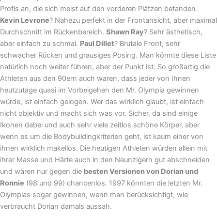
Profis an, die sich meist auf den vorderen Plätzen befanden.
Kevin Levrone
? Nahezu perfekt in der Frontansicht, aber maximal
Durchschnitt im Rückenbereich.
Shawn Ray
? Sehr ästhetisch,
aber einfach zu schmal.
Paul Dillet
? Brutale Front, sehr
schwacher Rücken und grausiges Posing. Man könnte diese Liste
natürlich noch weiter führen, aber der Punkt ist: So großartig die
Athleten aus den 90ern auch waren, dass jeder von Ihnen
heutzutage quasi im Vorbeigehen den Mr. Olympia gewinnen
würde, ist einfach gelogen. Wer das wirklich glaubt, ist einfach
nicht objektiv und macht sich was vor. Sicher, da sind einige
Ikonen dabei und auch sehr viele zeitlos schöne Körper, aber
wenn es um die Bodybuildingkriterien geht, ist kaum einer von
ihnen wirklich makellos. Die heutigen Athleten würden allein mit
ihrer Masse und Härte auch in den Neunzigern gut abschneiden
und wären nur gegen die
besten Versionen von Dorian und
Ronnie
(98 und 99) chancenlos. 1997 könnten die letzten Mr.
Olympias sogar gewinnen, wenn man berücksichtigt, wie
verbraucht Dorian damals aussah.