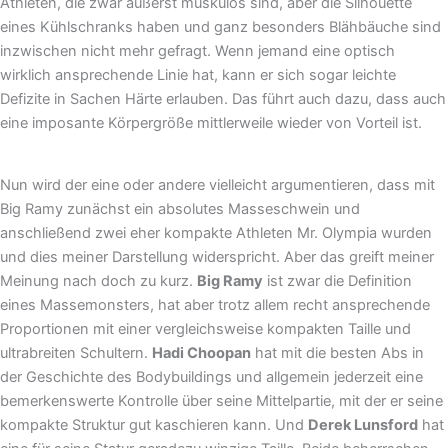
Athleten, die zwar äußerst muskulös sind, aber die Silhouette
eines Kühlschranks haben und ganz besonders Blähbäuche sind
inzwischen nicht mehr gefragt. Wenn jemand eine optisch
wirklich ansprechende Linie hat, kann er sich sogar leichte
Defizite in Sachen Härte erlauben. Das führt auch dazu, dass auch
eine imposante Körpergröße mittlerweile wieder von Vorteil ist.
Nun wird der eine oder andere vielleicht argumentieren, dass mit
Big Ramy zunächst ein absolutes Masseschwein und
anschließend zwei eher kompakte Athleten Mr. Olympia wurden
und dies meiner Darstellung widerspricht. Aber das greift meiner
Meinung nach doch zu kurz.
Big Ramy
ist zwar die Definition
eines Massemonsters, hat aber trotz allem recht ansprechende
Proportionen mit einer vergleichsweise kompakten Taille und
ultrabreiten Schultern.
Hadi Choopan
hat mit die besten Abs in
der Geschichte des Bodybuildings und allgemein jederzeit eine
bemerkenswerte Kontrolle über seine Mittelpartie, mit der er seine
kompakte Struktur gut kaschieren kann. Und
Derek Lunsford
hat